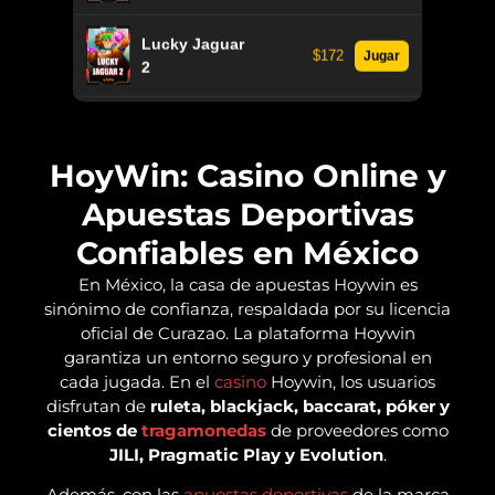
Lucky Jaguar
$172
Jugar
2
Fortune Gems
$144
Jugar
2
HoyWin: Casino Online y
Happy Fishing
$2.5
Jugar
Apuestas Deportivas
Confiables en México
Money Pot
$144
Jugar
En México, la casa de apuestas Hoywin es
sinónimo de confianza, respaldada por su licencia
oficial de Curazao. La plataforma Hoywin
garantiza un entorno seguro y profesional en
Ganesha Gold
$204.96
Jugar
cada jugada. En el
casino
Hoywin, los usuarios
disfrutan de
ruleta, blackjack, baccarat, póker y
cientos de
tragamonedas
de proveedores como
Fortune
$1,000
Jugar
Dragon
JILI, Pragmatic Play y Evolution
.
Además, con las
apuestas deportivas
de la marca