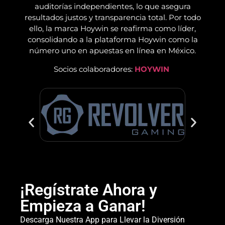
auditorías independientes, lo que asegura
resultados justos y transparencia total. Por todo
ello, la marca Hoywin se reafirma como líder,
consolidando a la plataforma Hoywin como la
número uno en apuestas en línea en México.
Socios colaboradores:
HOYWIN
¡Regístrate Ahora y
Empieza a Ganar!
Descarga Nuestra App para Llevar la Diversión