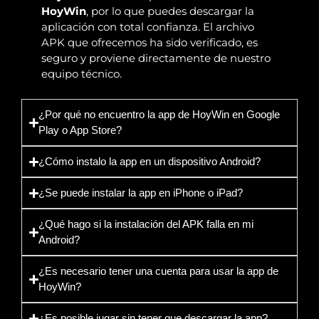
HoyWin
, por lo que puedes descargar la
aplicación con total confianza. El archivo
APK que ofrecemos ha sido verificado, es
seguro y proviene directamente de nuestro
equipo técnico.
¿Por qué no encuentro la app de HoyWin en Google
Play o App Store?
¿Cómo instalo la app en un dispositivo Android?
¿Se puede instalar la app en iPhone o iPad?
¿Qué hago si la instalación del APK falla en mi
Android?
¿Es necesario tener una cuenta para usar la app de
HoyWin?
¿Es posible jugar sin tener que descargar la app?