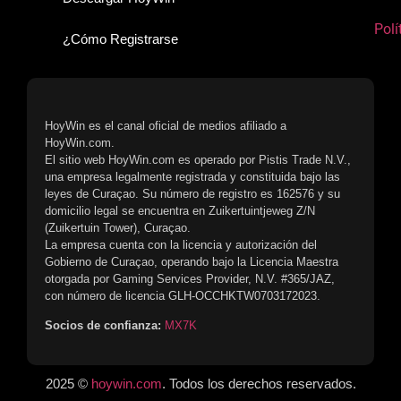
Polí
¿Cómo Registrarse
HoyWin es el canal oficial de medios afiliado a
HoyWin.com.
El sitio web HoyWin.com es operado por Pistis Trade N.V.,
una empresa legalmente registrada y constituida bajo las
leyes de Curaçao. Su número de registro es 162576 y su
domicilio legal se encuentra en Zuikertuintjeweg Z/N
(Zuikertuin Tower), Curaçao.
La empresa cuenta con la licencia y autorización del
Gobierno de Curaçao, operando bajo la Licencia Maestra
otorgada por Gaming Services Provider, N.V. #365/JAZ,
con número de licencia GLH-OCCHKTW0703172023.
Socios de confianza:
MX7K
2025 ©
hoywin.com
. Todos los derechos reservados.