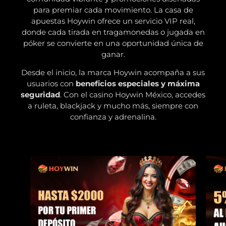
para premiar cada movimiento. La casa de
apuestas Hoywin ofrece un servicio VIP real,
donde cada tirada en tragamonedas o jugada en
póker se convierte en una oportunidad única de
ganar.
Desde el inicio, la marca Hoywin acompaña a sus
usuarios con
beneficios especiales y máxima
seguridad
. Con el casino Hoywin México, accedes
a ruleta, blackjack y mucho más, siempre con
confianza y adrenalina.