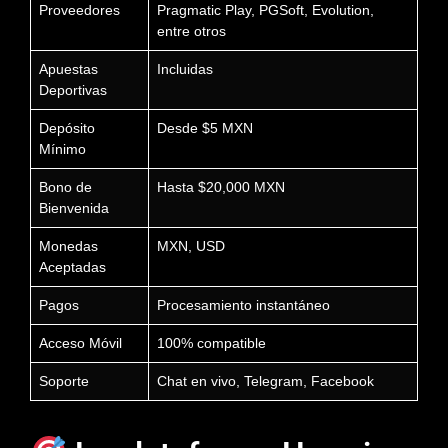
Proveedores
Pragmatic Play, PGSoft, Evolution,
entre otros
Apuestas
Incluidas
Deportivas
Depósito
Desde $5 MXN
Mínimo
Bono de
Hasta $20,000 MXN
Bienvenida
Monedas
MXN, USD
Aceptadas
Pagos
Procesamiento instantáneo
Acceso Móvil
100% compatible
Soporte
Chat en vivo, Telegram, Facebook