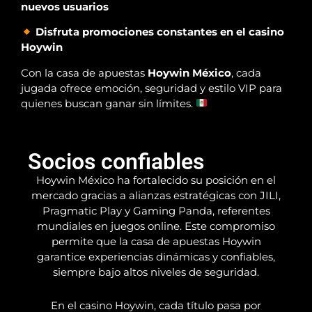
nuevos usuarios
Disfruta promociones constantes en el casino
Hoywin
Con la casa de apuestas
Hoywin México
, cada
jugada ofrece emoción, seguridad y estilo VIP para
quienes buscan ganar sin límites.
Socios confiables
Hoywin México ha fortalecido su posición en el
mercado gracias a alianzas estratégicas con JILI,
Pragmatic Play y Gaming Panda, referentes
mundiales en juegos online. Este compromiso
permite que la casa de apuestas Hoywin
garantice experiencias dinámicas y confiables,
siempre bajo altos niveles de seguridad.
En el casino Hoywin, cada título pasa por