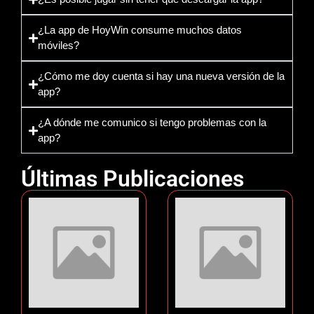
¿La app de HoyWin consume muchos datos
móviles?
¿Cómo me doy cuenta si hay una nueva versión de la
app?
¿A dónde me comunico si tengo problemas con la
app?
Últimas Publicaciones