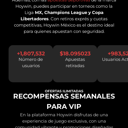
Fortune
Hoywin, puedes participar en torneos como la
$20
Jugar
Monkey
Liga
MX, Champions League y Copa
Libertadores
. Con retiros exprés y cuotas
competitivas, Hoywin México es el destino ideal
Fortune Gems
$30
Jugar
para quienes apuestan con seguridad.
2
+
1,807,532
$
18.095023
+
983,5
Número de
Apuestas
Usuarios Ac
usuarios
retiradas
OFERTAS ILIMITADAS
RECOMPENSAS SEMANALES
PARA VIP
En la plataforma Hoywin disfrutas de una
experiencia de juego exclusiva, con una
comunidad vibrante y promociones diseñadas