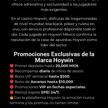
ofrece adrenalina y exclusividad a los jugadores
más exigentes.
En el casino Hoywin, disfrutas de tragamonedas
de nivel mundial, blackjack, póker y ruleta en
vivo, con servicio profesional disponible todo el
día. Cada jugada en Hoywin México confirma la
reputación de la casa de apuestas Hoywin como
líder del sector.
Promociones Exclusivas de la
Marca Hoywin
Primer depósito hasta
20,000 MXN
.
Recompensa
diaria
de inicio de sesión.
Bono VIP semanal
hasta $500
.
Bono de
Ascenso hasta $10,000
.
Promociones
VIP
en fechas especiales.
Retiros exprés
SPEI 24/7.
Con la plataforma Hoywin, la emoción nunca
termina y los premios no tienen límite.