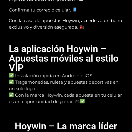
Confirma tu correo o celular.
Con la casa de apuestas Hoywin, accedes a un bono
exclusivo y diversión asegurada.
La aplicación Hoywin –
Apuestas móviles al estilo
VIP
Instalación rápida en Android e iOS.
Tragamonedas, ruleta y apuestas deportivas en
un solo lugar.
Con la marca Hoywin, cada apuesta en tu celular
es una oportunidad de ganar.
Hoywin – La marca líder