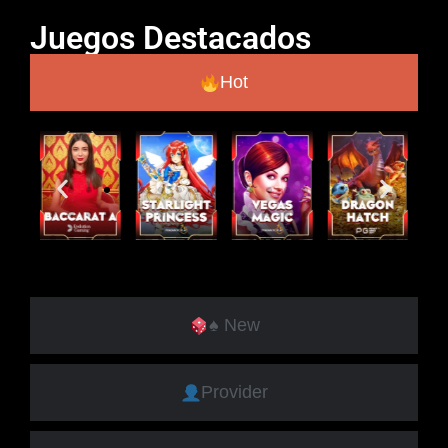
Juegos Destacados
Hot
♠ New
Provider